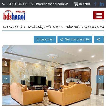
+84983 336 336
|
info@bdshanoi.com.vn
(0 item)
TRANG CHỦ
>
NHÀ ĐẤT, BIỆT THỰ
>
BÁN BIỆT THỰ CIPUTRA
Lựa chọn
Gửi cho chúng tôi