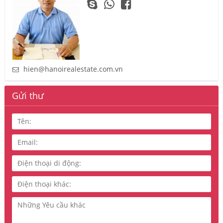
hien@hanoirealestate.com.vn
Gửi thư