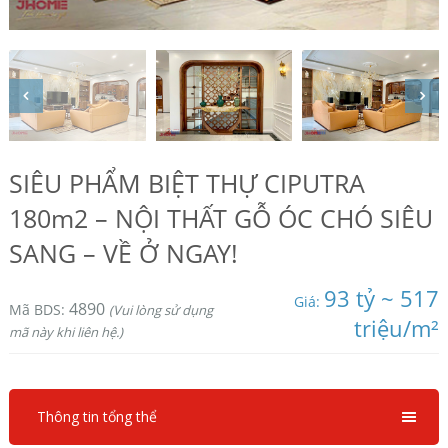
SIÊU PHẨM BIỆT THỰ CIPUTRA
180m2 – NỘI THẤT GỖ ÓC CHÓ SIÊU
SANG – VỀ Ở NGAY!
93 tỷ ~ 517
Giá:
4890
Mã BDS:
(Vui lòng sử dụng
triệu/m²
mã này khi liên hệ.)
Thông tin tổng thể