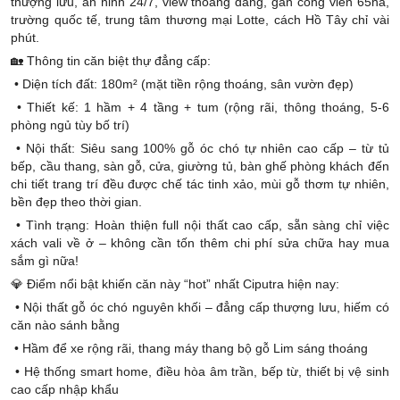
thượng lưu, an ninh 24/7, view thoáng đãng, gần công viên 65ha,
trường quốc tế, trung tâm thương mại Lotte, cách Hồ Tây chỉ vài
phút.
🏡 Thông tin căn biệt thự đẳng cấp:
• Diện tích đất: 180m² (mặt tiền rộng thoáng, sân vườn đẹp)
• Thiết kế: 1 hầm + 4 tầng + tum (rộng rãi, thông thoáng, 5-6
phòng ngủ tùy bố trí)
• Nội thất: Siêu sang 100% gỗ óc chó tự nhiên cao cấp – từ tủ
bếp, cầu thang, sàn gỗ, cửa, giường tủ, bàn ghế phòng khách đến
chi tiết trang trí đều được chế tác tinh xảo, mùi gỗ thơm tự nhiên,
bền đẹp theo thời gian.
• Tình trạng: Hoàn thiện full nội thất cao cấp, sẵn sàng chỉ việc
xách vali về ở – không cần tốn thêm chi phí sửa chữa hay mua
sắm gì nữa!
💎 Điểm nổi bật khiến căn này “hot” nhất Ciputra hiện nay:
• Nội thất gỗ óc chó nguyên khối – đẳng cấp thượng lưu, hiếm có
căn nào sánh bằng
• Hầm để xe rộng rãi, thang máy thang bộ gỗ Lim sáng thoáng
• Hệ thống smart home, điều hòa âm trần, bếp từ, thiết bị vệ sinh
cao cấp nhập khẩu