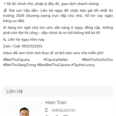
• Sổ đỏ chính chủ, pháp lý đầy đủ, giao dịch nhanh chóng
💰 Giá cực hấp dẫn: Liên hệ ngay để nhận báo giá tốt nhất thị
trường 2026 (thương lượng trực tiếp chủ nhà, hỗ trợ vay ngân
hàng ưu đãi).
Ai đang tìm ngôi nhà mơ ước sẵn sàng ở ngay, đẳng cấp, không
phải chờ đợi thi công – đây chính là cơ hội không thể bỏ lỡ!
📞 Liên hệ ngay hôm nay:
Zalo / Call: 0932323101
Inbox để xem hình ảnh thực tế và lịch hẹn xem nhà miễn phí!
#BietThuCiputra #CiputraHaNoi #BietThuGoOcCho
#BietThuSangTrong #BanBietThuCiputra #TayHoLuxury
Liên Hệ
Hien Tran
+84932323101