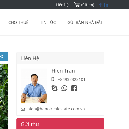
Liên hệ
(0 item)
CHO THUÊ
TIN TỨC
GỬI BÁN NHÀ ĐẤT
Liên Hệ
Hien Tran
+84932323101
hien@hanoirealestate.com.vn
Gửi thư