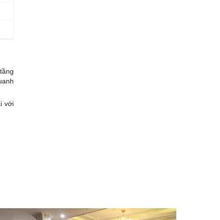
 tầng
quanh
i với