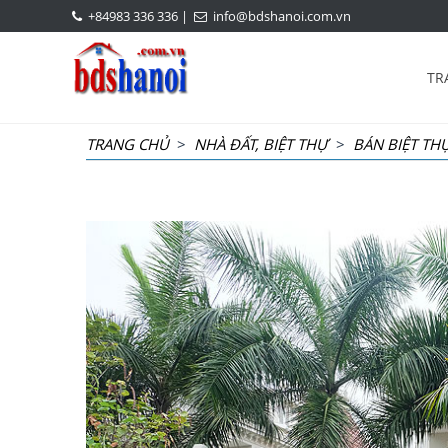
+84983 336 336
|
info@bdshanoi.com.vn
TR
TRANG CHỦ
>
NHÀ ĐẤT, BIỆT THỰ
>
BÁN BIỆT TH