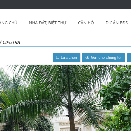
ANG CHỦ
NHÀ ĐẤT, BIỆT THỰ
CĂN HỘ
DỰ ÁN BĐS
Ự CIPUTRA
Lựa chọn
Gửi cho chúng tôi