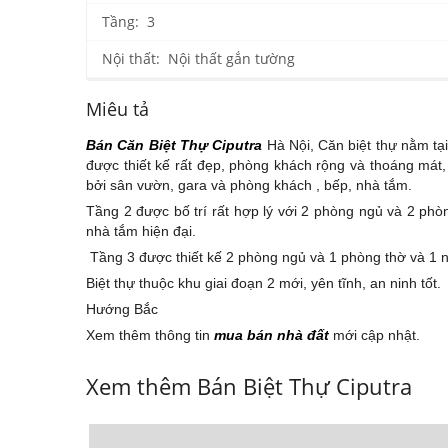
Tầng: 3
Nội thất: Nội thất gắn tường
Miêu tả
Bán Căn Bi
ệ
t Th
ự
Ciputra
Hà Nội, Căn biệt thự nằm tại
được thiết kế rất đẹp, phòng khách rộng và thoáng má
bởi sân vườn, gara và phòng khách , bếp, nhà tắm.
Tầng 2 được bố trí rất hợp lý với 2 phòng ngủ và 2 phò
nhà tắm hiện đại.
Tầng 3 được thiết kế 2 phòng ngủ và 1 phòng thờ và 1 n
Biệt thự thuộc khu giai đoạn 2 mới, yên tĩnh, an ninh tốt.
Hướng Bắc
Xem thêm thông tin
mua bán nhà đ
ấ
t
mới cập nhật.
Xem thêm Bán Biệt Thự Ciputra