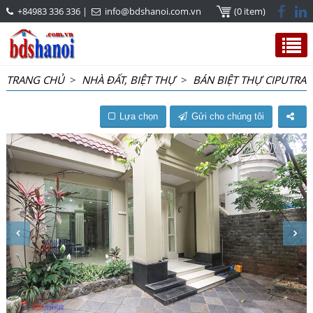
+84983 336 336
|
info@bdshanoi.com.vn
(0 item)
TRANG CHỦ
>
NHÀ ĐẤT, BIỆT THỰ
>
BÁN BIỆT THỰ CIPUTRA
Lựa chọn
Gửi cho chúng tôi