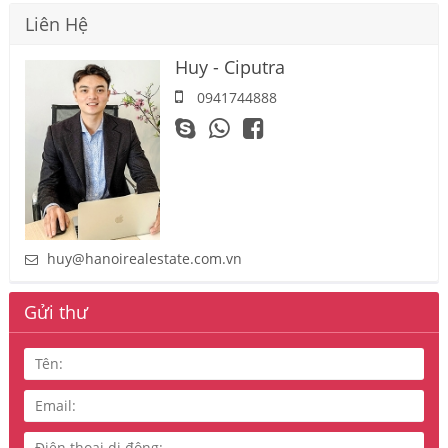
Liên Hệ
Huy - Ciputra
0941744888
huy@hanoirealestate.com.vn
Gửi thư