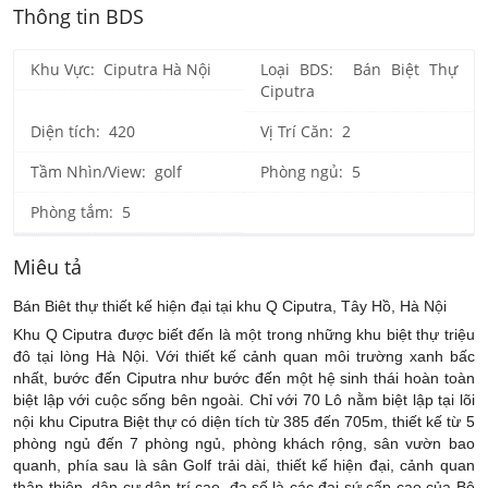
Thông tin BDS
Khu Vực: Ciputra Hà Nội
Loại BDS: Bán Biệt Thự
Ciputra
Diện tích: 420
Vị Trí Căn: 2
Tầm Nhìn/View: golf
Phòng ngủ: 5
Phòng tắm: 5
Miêu tả
Bán Biêt thự thiết kế hiện đại tại khu Q Ciputra, Tây Hồ, Hà Nội
Khu Q Ciputra được biết đến là một trong những khu biệt thự triệu
đô tại lòng Hà Nội. Với thiết kế cảnh quan môi trường xanh bấc
nhất, bước đến Ciputra như bước đến một hệ sinh thái hoàn toàn
biệt lập với cuộc sống bên ngoài. Chỉ với 70 Lô nằm biệt lập tại lõi
nội khu Ciputra Biệt thự có diện tích từ 385 đến 705m, thiết kế từ 5
phòng ngủ đến 7 phòng ngủ, phòng khách rộng, sân vườn bao
quanh, phía sau là sân Golf trải dài, thiết kế hiện đại, cảnh quan
thân thiện, dân cư dân trí cao, đa số là các đại sứ cấp cao của Bộ