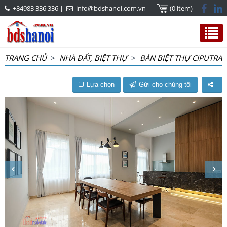
+84983 336 336
|
info@bdshanoi.com.vn
(0 item)
TRANG CHỦ
>
NHÀ ĐẤT, BIỆT THỰ
>
BÁN BIỆT THỰ CIPUTRA
Lựa chọn
Gửi cho chúng tôi