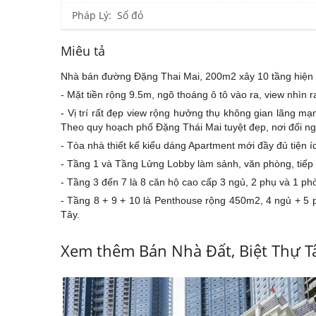
Pháp Lý: Sổ đỏ
Miêu tả
Nhà bán đường Đặng Thai Mai, 200m2 xây 10 tầng hiện đ
- Mặt tiền rộng 9.5m, ngõ thoáng ô tô vào ra, view nhìn
- Vị trí rất đẹp view rộng hưởng thụ không gian lãng 
Theo quy hoạch phố Đặng Thái Mai tuyệt đẹp, nơi đối n
- Tòa nhà thiết kế kiểu dáng Apartment mới đầy đủ tiện íc
- Tầng 1 và Tầng Lửng Lobby làm sảnh, văn phòng, tiếp 
- Tầng 3 đến 7 là 8 căn hộ cao cấp 3 ngủ, 2 phụ và 1 ph
- Tầng 8 + 9 + 10 là Penthouse rộng 450m2, 4 ngủ + 5 
Tây.
Xem thêm Bán Nhà Đất, Biệt Thự T