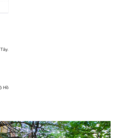
 Tây.
bộ Hồ