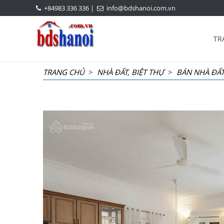
+84983 336 336
|
info@bdshanoi.com.vn
TR
TRANG CHỦ
>
NHÀ ĐẤT, BIỆT THỰ
>
BÁN NHÀ ĐẤT