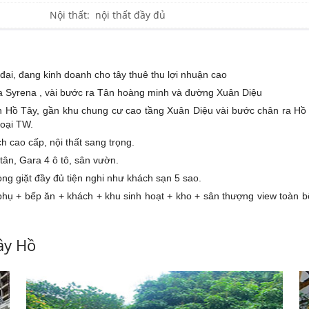
Nội thất: nội thất đầy đủ
ại, đang kinh doanh cho tây thuê thu lợi nhuận cao
 ra Syrena , vài bước ra Tân hoàng minh và đường Xuân Diệu
mạn Hồ Tây, gần khu chung cư cao tầng Xuân Diệu vài bước chân ra Hồ
goại TW.
h cao cấp, nội thất sang trọng.
tân, Gara 4 ô tô, sân vườn.
òng giặt đầy đủ tiện nghi như khách sạn 5 sao.
phụ + bếp ăn + khách + khu sinh hoạt + kho + sân thượng view toàn 
ây Hồ