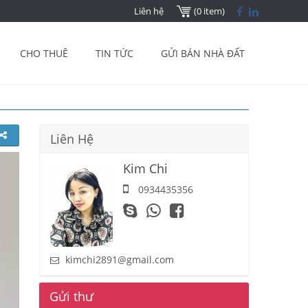
Liên hệ
(0 item)
CHO THUÊ
TIN TỨC
GỬI BÁN NHÀ ĐẤT
Liên Hệ
Kim Chi
0934435356
kimchi2891@gmail.com
Gửi thư