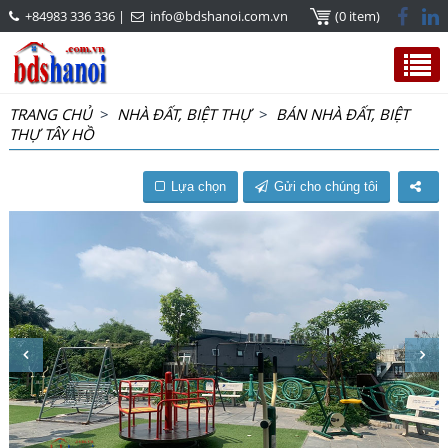
+84983 336 336
|
info@bdshanoi.com.vn
(0 item)
TRANG CHỦ
>
NHÀ ĐẤT, BIỆT THỰ
>
BÁN NHÀ ĐẤT, BIỆT
THỰ TÂY HỒ
Lựa chọn
Gửi cho chúng tôi