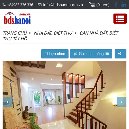
+84983 336 336
|
info@bdshanoi.com.vn
(0 item)
TRANG CHỦ
>
NHÀ ĐẤT, BIỆT THỰ
>
BÁN NHÀ ĐẤT, BIỆT
THỰ TÂY HỒ
Lựa chọn
Gửi cho chúng tôi