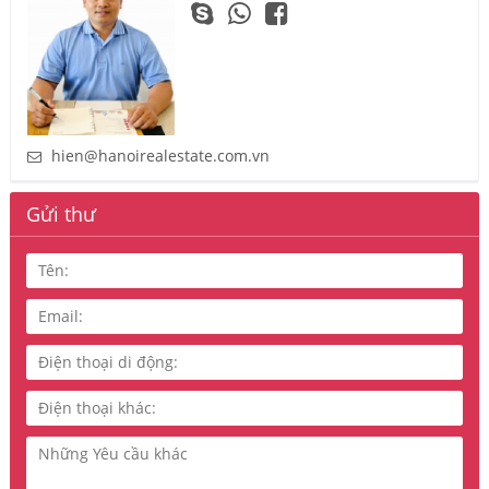
hien@hanoirealestate.com.vn
Gửi thư