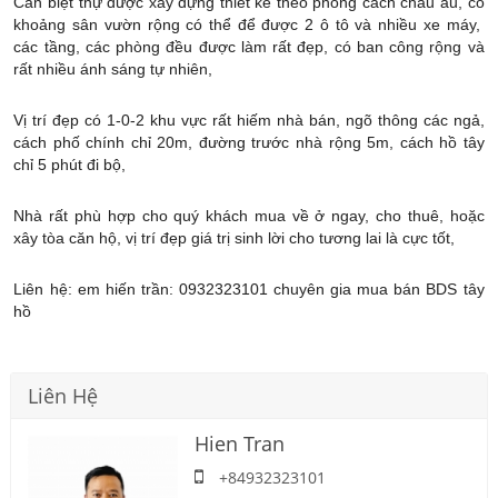
Căn biệt thự được xây dựng thiết kế theo phong cách châu âu, có
khoảng sân vườn rộng có thể để được 2 ô tô và nhiều xe máy,
các tầng, các phòng đều được làm rất đẹp, có ban công rộng và
rất nhiều ánh sáng tự nhiên,
Vị trí đẹp có 1-0-2 khu vực rất hiếm nhà bán, ngõ thông các ngả,
cách phố chính chỉ 20m, đường trước nhà rộng 5m, cách hồ tây
chỉ 5 phút đi bộ,
Nhà rất phù hợp cho quý khách mua về ở ngay, cho thuê, hoặc
xây tòa căn hộ, vị trí đẹp giá trị sinh lời cho tương lai là cực tốt,
Liên hệ: em hiến trần: 0932323101 chuyên gia mua bán BDS tây
hồ
Liên Hệ
Hien Tran
+84932323101