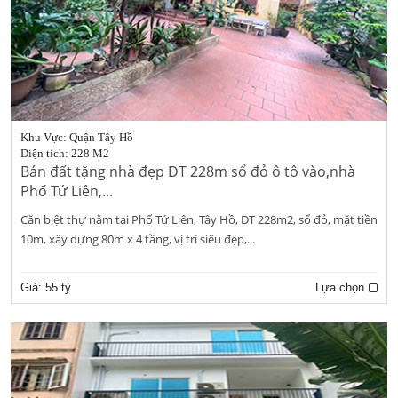
Khu Vực: Quận Tây Hồ
Diện tích: 228 M2
Bán đất tặng nhà đẹp DT 228m sổ đỏ ô tô vào,nhà
Phố Tứ Liên,...
Căn biệt thự nằm tại Phố Tứ Liên, Tây Hồ, DT 228m2, sổ đỏ, mặt tiền
10m, xây dựng 80m x 4 tầng, vị trí siêu đẹp,...
Giá:
55 tỷ
Lựa chọn