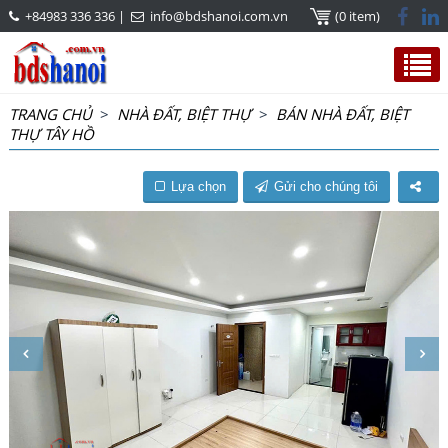
+84983 336 336
|
info@bdshanoi.com.vn
(0 item)
TRANG CHỦ
>
NHÀ ĐẤT, BIỆT THỰ
>
BÁN NHÀ ĐẤT, BIỆT
THỰ TÂY HỒ
Lựa chọn
Gửi cho chúng tôi