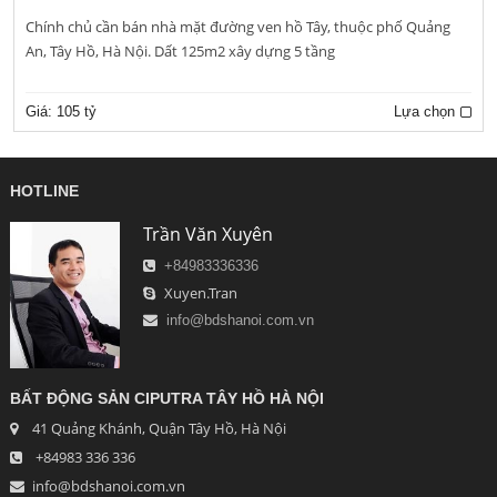
Chính chủ cần bán nhà mặt đường ven hồ Tây, thuộc phố Quảng
An, Tây Hồ, Hà Nội. Dất 125m2 xây dựng 5 tầng
Giá:
105 tỷ
Lựa chọn
HOTLINE
Trần Văn Xuyên
+84983336336
Xuyen.Tran
info@bdshanoi.com.vn
BẤT ĐỘNG SẢN CIPUTRA TÂY HỒ HÀ NỘI
41 Quảng Khánh, Quận Tây Hồ, Hà Nội
+84983 336 336
info@bdshanoi.com.vn