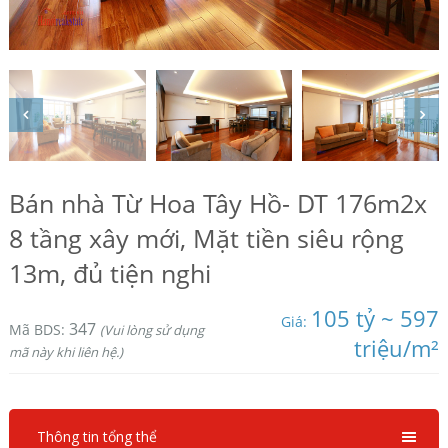
Bán nhà Từ Hoa Tây Hồ- DT 176m2x
8 tầng xây mới, Mặt tiền siêu rộng
13m, đủ tiện nghi
105 tỷ ~ 597
Giá:
347
Mã BDS:
(Vui lòng sử dụng
triệu/m²
mã này khi liên hệ.)
Thông tin tổng thể