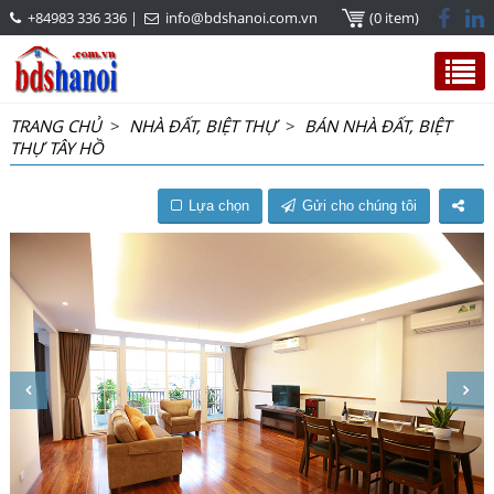
+84983 336 336
|
info@bdshanoi.com.vn
(0 item)
TRANG CHỦ
>
NHÀ ĐẤT, BIỆT THỰ
>
BÁN NHÀ ĐẤT, BIỆT
THỰ TÂY HỒ
Lựa chọn
Gửi cho chúng tôi