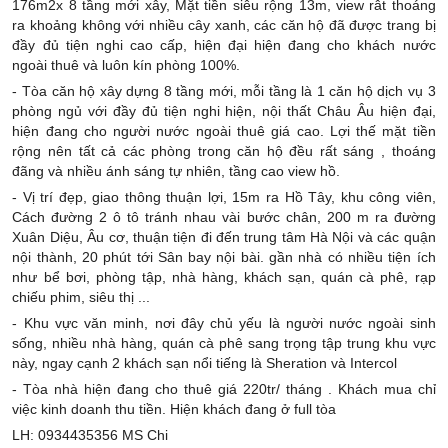
176m2x 8 tầng mới xây, Mặt tiền siêu rộng 13m, view rât thoáng
ra khoảng không với nhiều cây xanh, các căn hộ đã được trang bị
đầy đủ tiện nghi cao cấp, hiện đại hiện đang cho khách nước
ngoài thuê và luôn kín phòng 100%.
- Tòa căn hộ xây dựng 8 tầng mới, mỗi tầng là 1 căn hộ dịch vụ 3
phòng ngủ với đầy đủ tiện nghi hiện, nội thất Châu Âu hiện đại,
hiện đang cho người nước ngoài thuê giá cao. Lợi thế mặt tiền
rộng nên tất cả các phòng trong căn hộ đều rất sáng , thoáng
đãng và nhiều ánh sáng tự nhiên, tầng cao view hồ.
- Vị trí đẹp, giao thông thuận lợi, 15m ra Hồ Tây, khu công viên,
Cách đường 2 ô tô tránh nhau vài bước chân, 200 m ra đường
Xuân Diệu, Âu cơ, thuận tiện đi đến trung tâm Hà Nội và các quận
nội thành, 20 phút tới Sân bay nội bài. gần nhà có nhiều tiện ích
như bể bơi, phòng tập, nhà hàng, khách sạn, quán cà phê, rạp
chiếu phim, siêu thị ...
- Khu vực văn minh, nơi đây chủ yếu là người nước ngoài sinh
sống, nhiều nhà hàng, quán cà phê sang trọng tập trung khu vực
này, ngay cạnh 2 khách sạn nổi tiếng là Sheration và Intercol
- Tòa nhà hiện đang cho thuê giá 220tr/ tháng . Khách mua chỉ
việc kinh doanh thu tiền. Hiện khách đang ở full tòa
LH: 0934435356 MS Chi