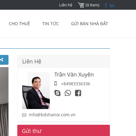
Liên hệ
(0 item)
CHO THUÊ
TIN TỨC
GỬI BÁN NHÀ ĐẤT
Liên Hệ
Trần Văn Xuyên
+84983336336
info@bdshanoi.com.vn
Gửi thư