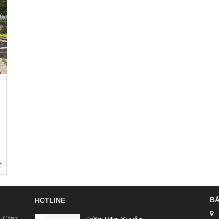
BẤ
HOTLINE
n Cảnh,