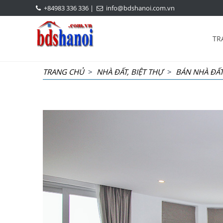
+84983 336 336
|
info@bdshanoi.com.vn
TR
TRANG CHỦ
>
NHÀ ĐẤT, BIỆT THỰ
>
BÁN NHÀ ĐẤT