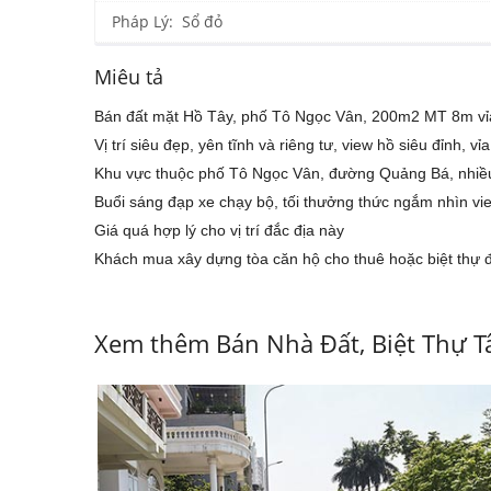
Pháp Lý: Sổ đỏ
Miêu tả
Bán đất mặt Hồ Tây, phố Tô Ngọc Vân, 200m2 MT 8m vỉa
Vị trí siêu đẹp, yên tĩnh và riêng tư, view hồ siêu đỉnh, v
Khu vực thuộc phố Tô Ngọc Vân, đường Quảng Bá, nhiều 
Buổi sáng đạp xe chạy bộ, tối thưởng thức ngắm nhìn vie
Giá quá hợp lý cho vị trí đắc địa này
Khách mua xây dựng tòa căn hộ cho thuê hoặc biệt thự đ
Xem thêm Bán Nhà Đất, Biệt Thự T