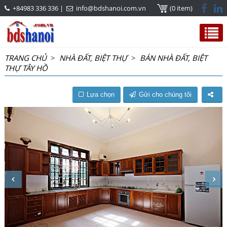
+84983 336 336
|
info@bdshanoi.com.vn
(0 item)
TRANG CHỦ
>
NHÀ ĐẤT, BIỆT THỰ
>
BÁN NHÀ ĐẤT, BIỆT
THỰ TÂY HỒ
Lựa chọn
Gửi cho chúng tôi