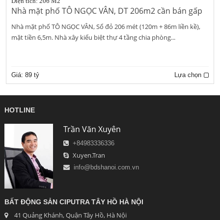
Diện tích: 206 M2
Nhà mặt phố TÔ NGỌC VÂN, DT 206m2 cần bán gấp
Nhà mặt phố TÔ NGỌC VÂN, Sổ đỏ 206 mét (120m + 86m liền kề),
mặt tiền 6,5m. Nhà xây kiểu biệt thự 4 tầng chia phòng...
Giá:
89 tỷ
Lựa chọn
HOTLINE
Trần Văn Xuyên
+84983336336
Xuyen.Tran
info@bdshanoi.com.vn
BẤT ĐỘNG SẢN CIPUTRA TÂY HỒ HÀ NỘI
41 Quảng Khánh, Quận Tây Hồ, Hà Nội