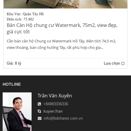
Khu Vực: Quận Tây Hồ
Diện tích: 75 M2
Bán Căn Hộ chung cư Watermark, 75m2, view đẹp,
giá cực tốt
Cần bán căn hộ Chung cư Watermark Hồ Tây, diện tích 74,5 m2,
view thoáng, ban công hướng Tây, rất phù hợp cho gia...
Giá:
8 tỷ
Lựa chọn
HOTLINE
Trần Văn Xuyên
+84983336336
Xuyen.Tran
info@bdshanoi.com.vn