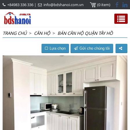
+84983 336 336
|
info@bdshanoi.com.vn
(0 item)
TRANG CHỦ
>
CĂN HỘ
>
BÁN CĂN HỘ QUẬN TÂY HỒ
Lựa chọn
Gửi cho chúng tôi