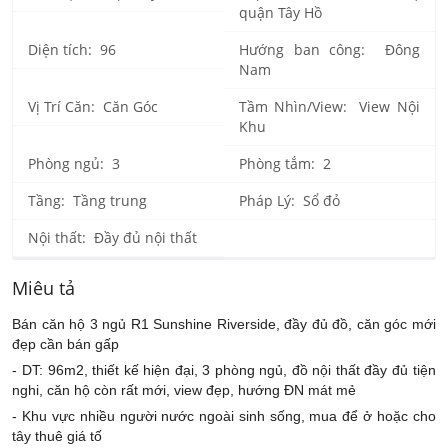
quận Tây Hồ
Diện tích: 96
Hướng ban công: Đông
Nam
Vị Trí Căn: Căn Góc
Tầm Nhìn/View: View Nội
Khu
Phòng ngủ: 3
Phòng tắm: 2
Tầng: Tầng trung
Pháp Lý: Sổ đỏ
Nội thất: Đầy đủ nội thất
Miêu tả
Bán căn hộ 3 ngủ R1 Sunshine Riverside, đầy đủ đồ, căn góc mới
đẹp cần bán gấp
- DT: 96m2, thiết kế hiện đại, 3 phòng ngủ, đồ nội thất đầy đủ tiện
nghi, căn hộ còn rất mới, view đẹp, hướng ĐN mát mẻ
- Khu vực nhiều người nước ngoài sinh sống, mua để ở hoặc cho
tây thuê giá tố