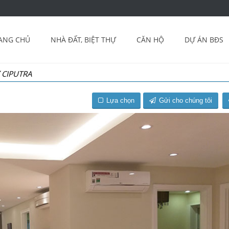
ANG CHỦ
NHÀ ĐẤT, BIỆT THỰ
CĂN HỘ
DỰ ÁN BĐS
 CIPUTRA
Lựa chọn
Gửi cho chúng tôi