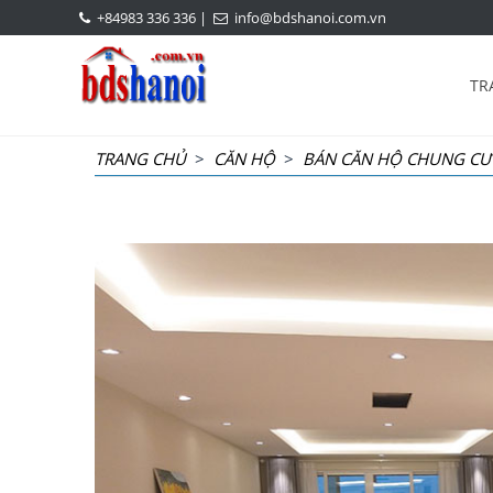
+84983 336 336
|
info@bdshanoi.com.vn
TR
TRANG CHỦ
>
CĂN HỘ
>
BÁN CĂN HỘ CHUNG CƯ