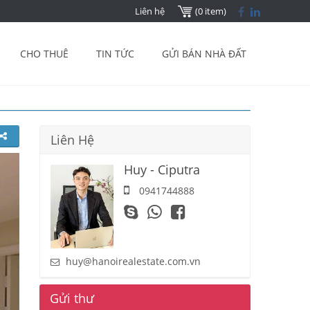
Liên hệ
(0 item)
CHO THUÊ
TIN TỨC
GỬI BÁN NHÀ ĐẤT
Liên Hệ
Huy - Ciputra
0941744888
huy@hanoirealestate.com.vn
Gửi thư