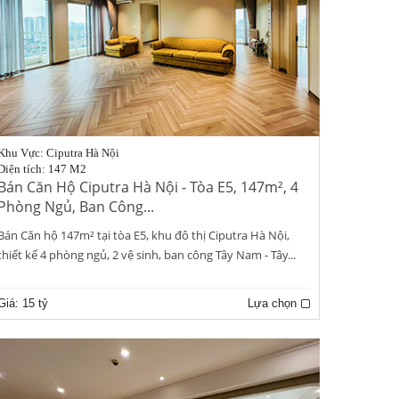
Khu Vực: Ciputra Hà Nội
Diện tích: 147 M2
Bán Căn Hộ Ciputra Hà Nội - Tòa E5, 147m², 4
Phòng Ngủ, Ban Công...
Bán Căn hộ 147m² tại tòa E5, khu đô thị Ciputra Hà Nội,
thiết kế 4 phòng ngủ, 2 vệ sinh, ban công Tây Nam - Tây...
Giá:
15 tỷ
Lựa chọn