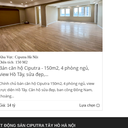
Khu Vực: Ciputra Hà Nội
Diện tích: 150 M2
Bán căn hộ Ciputra - 150m2, 4 phòng ngủ,
view Hồ Tây, sửa đẹp,...
Chính chủ bán căn hộ Ciputra 150m2, 4 phòng ngủ, view
trực diện Hồ Tây. Căn hộ sửa đẹp, ban công Đông Nam,
thoáng...
Giá:
14 tỷ
Lựa chọn
T ĐỘNG SẢN CIPUTRA TÂY HỒ HÀ NỘI