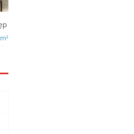
ẹp
/m²