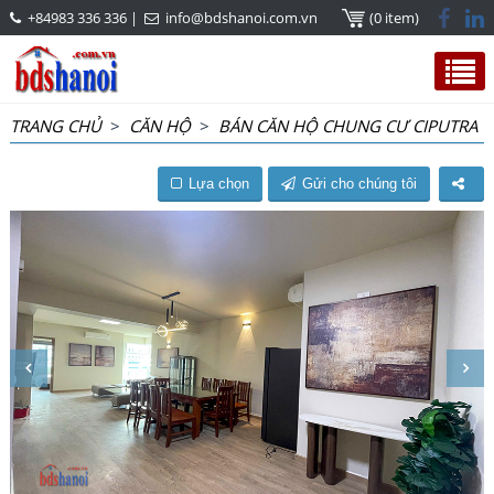
+84983 336 336
|
info@bdshanoi.com.vn
(0 item)
TRANG CHỦ
>
CĂN HỘ
>
BÁN CĂN HỘ CHUNG CƯ CIPUTRA
Lựa chọn
Gửi cho chúng tôi