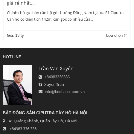
giá rẻ nhất...
Chính chủ gửi bán căn hộ góc hướng Đông Nam tại tòa E1 Ciputra.
Căn hộ có diện tích 142m, căn góc có nhiều cửa...
Giá:
13 tỷ
Lựa chọn
HOTLINE
Trần Văn Xuyên
+84983336336
Xuyen.Tran
info@bdshanoi.com.vn
BẤT ĐỘNG SẢN CIPUTRA TÂY HỒ HÀ NỘI
41 Quảng Khánh, Quận Tây Hồ, Hà Nội
+84983 336 336