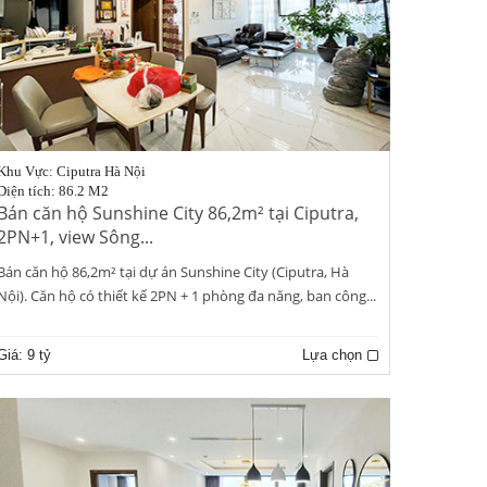
Khu Vực: Ciputra Hà Nội
Diện tích: 86.2 M2
Bán căn hộ Sunshine City 86,2m² tại Ciputra,
2PN+1, view Sông...
Bán căn hộ 86,2m² tại dự án Sunshine City (Ciputra, Hà
Nội). Căn hộ có thiết kế 2PN + 1 phòng đa năng, ban công...
Giá:
9 tỷ
Lựa chọn