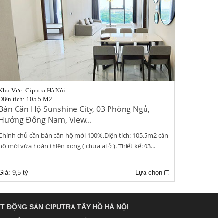
Khu Vực: Ciputra Hà Nội
Diện tích: 105.5 M2
Bán Căn Hộ Sunshine City, 03 Phòng Ngủ,
Hướng Đông Nam, View...
Chính chủ cần bán căn hộ mới 100%.Diện tích: 105,5m2 căn
hộ mới vừa hoàn thiện xong ( chưa ai ở ). Thiết kế: 03...
Giá:
9,5 tỷ
Lựa chọn
T ĐỘNG SẢN CIPUTRA TÂY HỒ HÀ NỘI