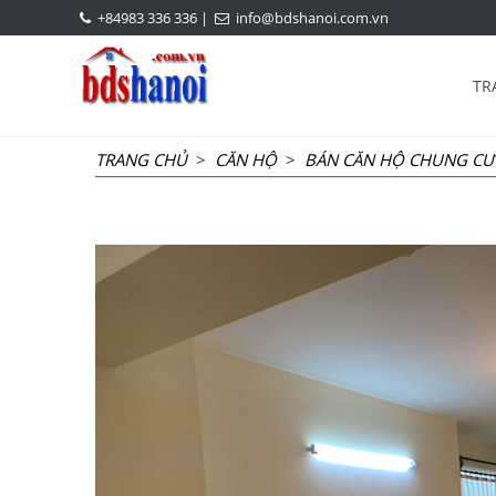
+84983 336 336
|
info@bdshanoi.com.vn
TR
TRANG CHỦ
>
CĂN HỘ
>
BÁN CĂN HỘ CHUNG CƯ