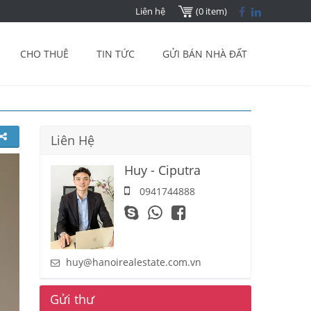
Liên hệ
(0 item)
CHO THUÊ
TIN TỨC
GỬI BÁN NHÀ ĐẤT
Liên Hệ
Huy - Ciputra
0941744888
huy@hanoirealestate.com.vn
Gửi thư