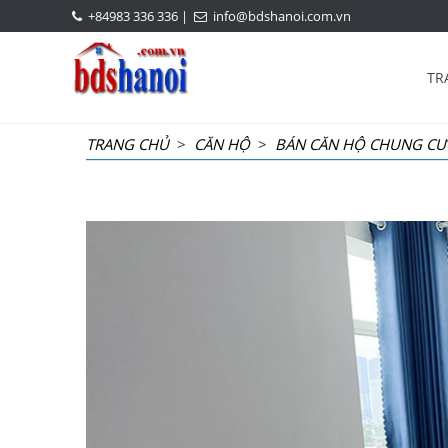
+84983 336 336
|
info@bdshanoi.com.vn
TR
TRANG CHỦ
>
CĂN HỘ
>
BÁN CĂN HỘ CHUNG CƯ