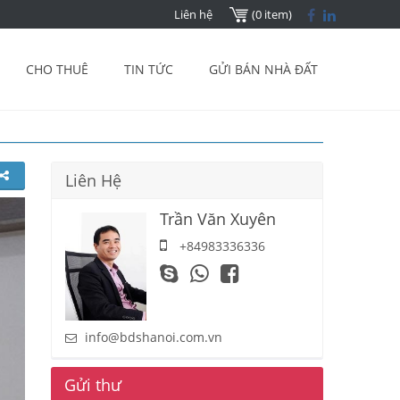
Liên hệ
(0 item)
CHO THUÊ
TIN TỨC
GỬI BÁN NHÀ ĐẤT
Liên Hệ
Trần Văn Xuyên
+84983336336
info@bdshanoi.com.vn
Gửi thư