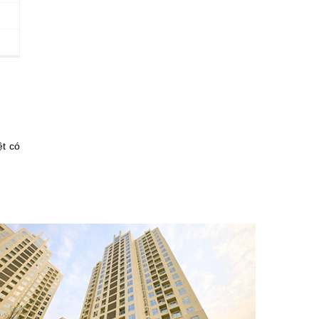
ệt có