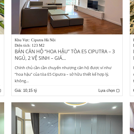
Khu Vực: Ciputra Hà Nội
Diện tích: 123 M2
BÁN CĂN HỘ “HOA HẬU” TÒA E5 CIPUTRA – 3
NGỦ, 2 VỆ SINH – GIÁ...
Chính chủ cần cần chuyển nhượng căn hộ được ví như
“hoa hậu” của tòa E5 Ciputra – sở hữu thiết kế hợp lý,
không...
Giá:
10,15 tỷ
Lựa chọn