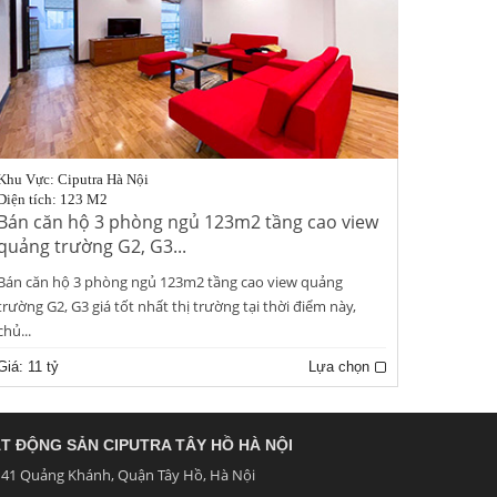
Khu Vực: Ciputra Hà Nội
Diện tích: 123 M2
Bán căn hộ 3 phòng ngủ 123m2 tầng cao view
quảng trường G2, G3...
Bán căn hộ 3 phòng ngủ 123m2 tầng cao view quảng
trường G2, G3 giá tốt nhất thị trường tại thời điểm này,
chủ...
Giá:
11 tỷ
Lựa chọn
T ĐỘNG SẢN CIPUTRA TÂY HỒ HÀ NỘI
41 Quảng Khánh, Quận Tây Hồ, Hà Nội