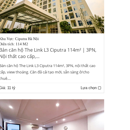
Khu Vực: Ciputra Hà Nội
Diện tích: 114 M2
Bán căn hộ The Link L3 Ciputra 114m² | 3PN,
Nội thất cao cấp,...
Bán căn hộ The Link L3 Ciputra 114m², 3PN, nội thất cao
cấp, view thoáng. Căn đã cải tạo mới, sẵn sàng ở/cho
thuê....
Giá:
11 tỷ
Lựa chọn