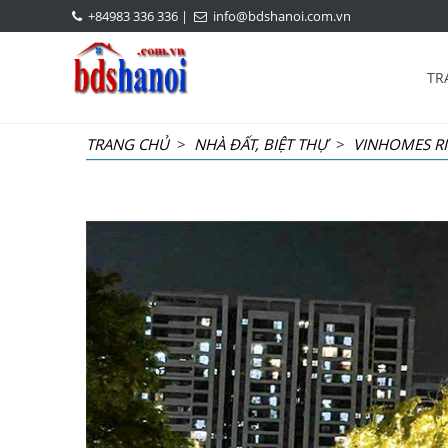
+84983 336 336
|
info@bdshanoi.com.vn
TR
TRANG CHỦ
>
NHÀ ĐẤT, BIỆT THỰ
>
VINHOMES RI