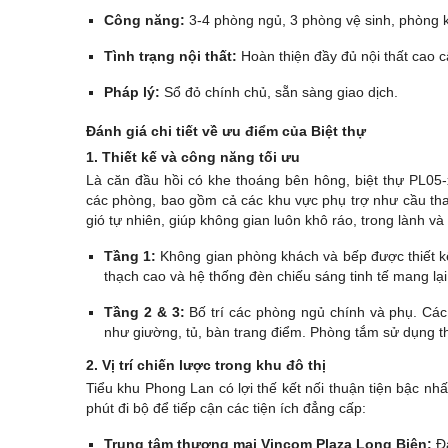
Công năng:
3-4 phòng ngủ, 3 phòng vệ sinh, phòng 
Tình trạng nội thất:
Hoàn thiện đầy đủ nội thất cao c
Pháp lý:
Sổ đỏ chính chủ, sẵn sàng giao dịch.
Đánh giá chi tiết về ưu điểm của Biệt thự
1. Thiết kế và công năng tối ưu
Là căn đầu hồi có khe thoáng bên hông, biệt thự PL05
các phòng, bao gồm cả các khu vực phụ trợ như cầu th
gió tự nhiên, giúp không gian luôn khô ráo, trong lành và
Tầng 1:
Không gian phòng khách và bếp được thiết kế 
thạch cao và hệ thống đèn chiếu sáng tinh tế mang lại
Tầng 2 & 3:
Bố trí các phòng ngủ chính và phụ. Các 
như giường, tủ, bàn trang điểm. Phòng tắm sử dụng th
2. Vị trí chiến lược trong khu đô thị
Tiểu khu Phong Lan có lợi thế kết nối thuận tiện bậc nhất
phút đi bộ để tiếp cận các tiện ích đẳng cấp:
Trung tâm thương mại Vincom Plaza Long Biên:
Đá