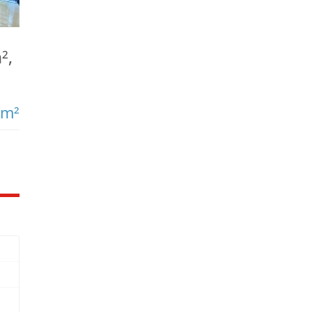
²,
/m²