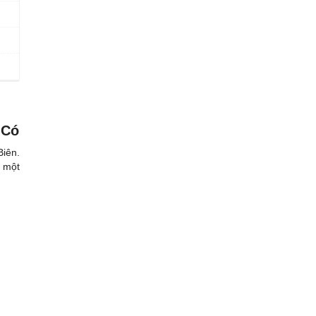
 Có
iên.
à một