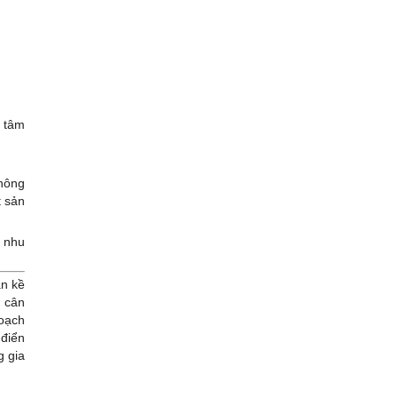
g tâm
không
t sản
i nhu
ần kề
 cân
hoạch
 điển
g gia