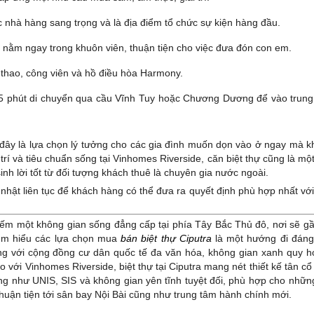
c nhà hàng sang trọng và là địa điểm tổ chức sự kiện hàng đầu.
 nằm ngay trong khuôn viên, thuận tiện cho việc đưa đón con em.
 thao, công viên và hồ điều hòa Harmony.
 15 phút di chuyển qua cầu Vĩnh Tuy hoặc Chương Dương để vào trun
p, đây là lựa chọn lý tưởng cho các gia đình muốn dọn vào ở ngay mà 
 trí và tiêu chuẩn sống tại Vinhomes Riverside, căn biệt thự cũng là mộ
inh lời tốt từ đối tượng khách thuê là chuyên gia nước ngoài.
hật liên tục để khách hàng có thể đưa ra quyết định phù hợp nhất vớ
ếm một không gian sống đẳng cấp tại phía Tây Bắc Thủ đô, nơi sẽ g
tìm hiểu các lựa chọn mua
bán biệt thự Ciputra
là một hướng đi đáng
ếng với cộng đồng cư dân quốc tế đa văn hóa, không gian xanh quy 
o với Vinhomes Riverside, biệt thự tại Ciputra mang nét thiết kế tân cổ
ng như UNIS, SIS và không gian yên tĩnh tuyệt đối, phù hợp cho nhữn
thuận tiện tới sân bay Nội Bài cũng như trung tâm hành chính mới.