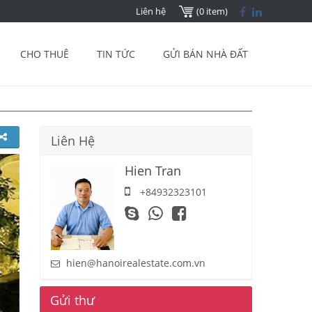
Liên hệ
(0 item)
CHO THUÊ
TIN TỨC
GỬI BÁN NHÀ ĐẤT
Liên Hệ
Hien Tran
+84932323101
hien@hanoirealestate.com.vn
Gửi thư