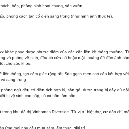
khách, bếp, phòng sinh hoạt chung, sân vườn.
ấp, phong cách tân cổ điển sang trọng (như hình ảnh thực tế).
-xx khắc phục được nhược điểm của các căn liền kề thông thường. T
ang và phòng vệ sinh, đều có cửa sổ hoặc mặt thoáng để đón ánh sá
 tốt cho sức khỏe.
liên thông, tạo cảm giác rộng rãi. Sàn gạch men cao cấp kết hợp với
 vẻ sang trọng.
phòng ngủ đều có diện tích hợp lý, sàn gỗ, được trang bị đầy đủ nội
iết bị vệ sinh cao cấp, có cả bồn tắm nằm.
 trong khu đô thị Vinhomes Riverside. Từ vị trí biệt thự, cư dân chỉ mấ
p ứng mọi nhu cầu mua sắm, ẩm thực, giải trí.