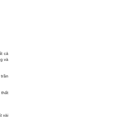
ất cả
ng và
 trần
 thất
t vài