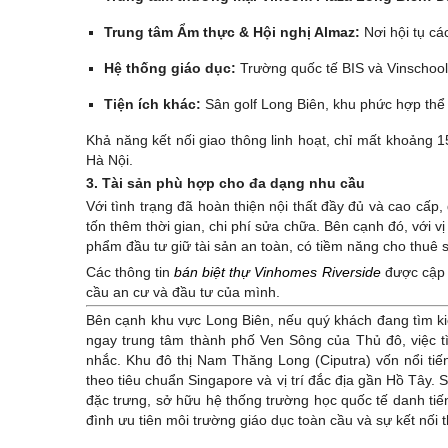
Trung tâm Ẩm thực & Hội nghị Almaz:
Nơi hội tụ cá
Hệ thống giáo dục:
Trường quốc tế BIS và Vinschool
Tiện ích khác:
Sân golf Long Biên, khu phức hợp thể
Khả năng kết nối giao thông linh hoạt, chỉ mất khoảng
Hà Nội.
3. Tài sản phù hợp cho đa dạng nhu cầu
Với tình trạng đã hoàn thiện nội thất đầy đủ và cao cấ
tốn thêm thời gian, chi phí sửa chữa. Bên cạnh đó, với vị
phẩm đầu tư giữ tài sản an toàn, có tiềm năng cho thuê s
Các thông tin
bán biệt thự Vinhomes Riverside
được cập n
cầu an cư và đầu tư của mình.
Bên cạnh khu vực Long Biên, nếu quý khách đang tìm ki
ngay trung tâm thành phố Ven Sông của Thủ đô, việc 
nhắc. Khu đô thị Nam Thăng Long (Ciputra) vốn nổi ti
theo tiêu chuẩn Singapore và vị trí đắc địa gần Hồ Tây. S
đặc trưng, sở hữu hệ thống trường học quốc tế danh tiế
đình ưu tiên môi trường giáo dục toàn cầu và sự kết nối 