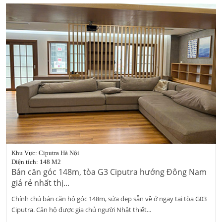
Khu Vực: Ciputra Hà Nội
Diện tích: 148 M2
Bán căn góc 148m, tòa G3 Ciputra hướng Đông Nam
giá rẻ nhất thị...
Chính chủ bán căn hộ góc 148m, sửa đẹp sẵn về ở ngay tại tòa G03
Ciputra. Căn hộ được gia chủ người Nhật thiết...