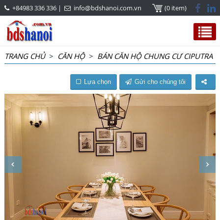
+84983 336 336
|
info@bdshanoi.com.vn
(0 item)
TRANG CHỦ
>
CĂN HỘ
>
BÁN CĂN HỘ CHUNG CƯ CIPUTRA
Lựa chọn
Gửi cho chúng tôi