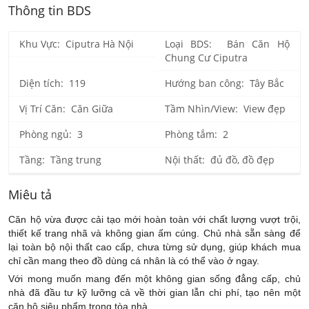
Thông tin BDS
Khu Vực: Ciputra Hà Nội
Loại BDS: Bán Căn Hộ
Chung Cư Ciputra
Diện tích: 119
Hướng ban công: Tây Bắc
Vị Trí Căn: Căn Giữa
Tầm Nhìn/View: View đẹp
Phòng ngủ: 3
Phòng tắm: 2
Tầng: Tầng trung
Nội thất: đủ đồ, đồ đẹp
Miêu tả
Căn hộ vừa được cải tạo mới hoàn toàn với chất lượng vượt trội,
thiết kế trang nhã và không gian ấm cúng. Chủ nhà sẵn sàng để
lại toàn bộ nội thất cao cấp, chưa từng sử dụng, giúp khách mua
chỉ cần mang theo đồ dùng cá nhân là có thể vào ở ngay.
Với mong muốn mang đến một không gian sống đẳng cấp, chủ
nhà đã đầu tư kỹ lưỡng cả về thời gian lẫn chi phí, tạo nên một
căn hộ siêu phẩm trong tòa nhà.